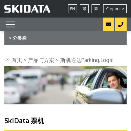
EN
繁
简
Corporate
> 分类栏
首页
产品与方案
斯凯通达Parking.Logic
SkiData 票机