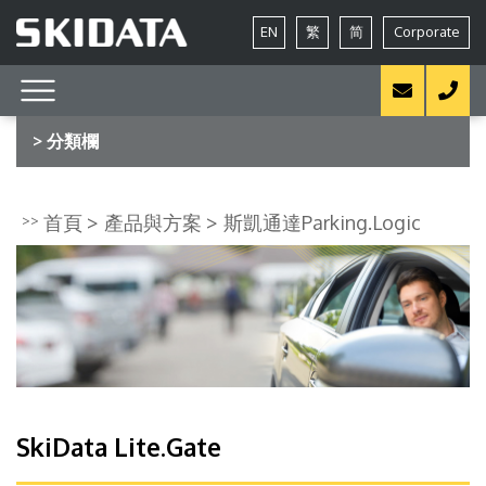
EN
繁
简
Corporate
> 分類欄
首頁
產品與方案
斯凱通達Parking.Logic
SkiData Lite.Gate