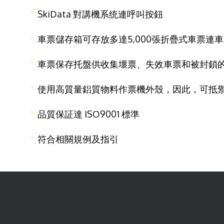
SkiData 對講機系统連呼叫按鈕
車票儲存箱可存放多達5,000張折疊式車票連
車票保存托盤供收集壞票、失效車票和被封鎖的車票
使用高質量鋁質物料作票機外殼，因此，可抵
品質保証達 ISO9001 標準
符合相關規例及指引