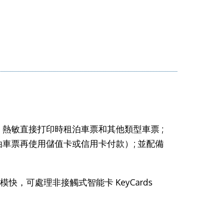
熱敏直接打印時租泊車票和其他類型車票 ;
車票再使用儲值卡或信用卡付款）; 並配備
on™ 模快，可處理非接觸式智能卡 KeyCards