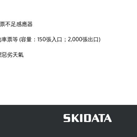
車票不足感應器
等 (容量：150張入口；2,000張出口)
禦惡劣天氣